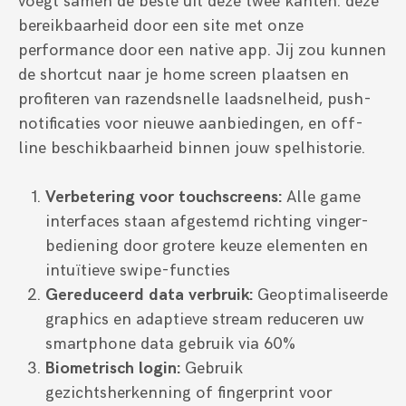
voegt samen de beste uit deze twee kanten: deze
bereikbaarheid door een site met onze
performance door een native app. Jij zou kunnen
de shortcut naar je home screen plaatsen en
profiteren van razendsnelle laadsnelheid, push-
notificaties voor nieuwe aanbiedingen, en off-
line beschikbaarheid binnen jouw spelhistorie.
Verbetering voor touchscreens:
Alle game
interfaces staan afgestemd richting vinger-
bediening door grotere keuze elementen en
intuïtieve swipe-functies
Gereduceerd data verbruik:
Geoptimaliseerde
graphics en adaptieve stream reduceren uw
smartphone data gebruik via 60%
Biometrisch login:
Gebruik
gezichtsherkenning of fingerprint voor