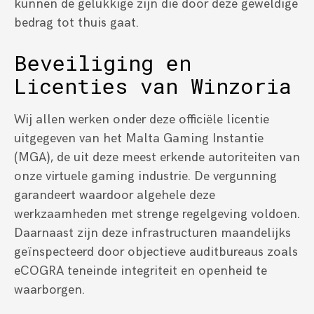
kunnen de gelukkige zijn die door deze geweldige
bedrag tot thuis gaat.
Beveiliging en
Licenties van Winzoria
Wij allen werken onder deze officiële licentie
uitgegeven van het Malta Gaming Instantie
(MGA), de uit deze meest erkende autoriteiten van
onze virtuele gaming industrie. De vergunning
garandeert waardoor algehele deze
werkzaamheden met strenge regelgeving voldoen.
Daarnaast zijn deze infrastructuren maandelijks
geïnspecteerd door objectieve auditbureaus zoals
eCOGRA teneinde integriteit en openheid te
waarborgen.