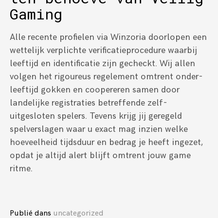
Gaming
Alle recente profielen via Winzoria doorlopen een
wettelijk verplichte verificatieprocedure waarbij
leeftijd en identificatie zijn gecheckt. Wij allen
volgen het rigoureus regelement omtrent onder-
leeftijd gokken en coopereren samen door
landelijke registraties betreffende zelf-
uitgesloten spelers. Tevens krijg jij geregeld
spelverslagen waar u exact mag inzien welke
hoeveelheid tijdsduur en bedrag je heeft ingezet,
opdat je altijd alert blijft omtrent jouw game
ritme.
Publié dans
uncategorized