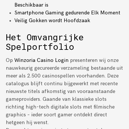
Beschikbaar is
Smartphone Gaming gedurende Elk Moment
Veilig Gokken wordt Hoofdzaak
Het Omvangrijke
Spelportfolio
Op
Winzoria Casino Login
presenteren wij onze
nauwkeurig gecureerde verzameling bestaande uit
meer als 2.500 casinospellen voorhanden. Deze
catalogus blijft continu bijgewerkt met recente
nieuwste titels afkomstig van vooraanstaande
gameproviders. Gaande van klassieke slots
richting high-tech digitale slots met filmische
graphics – ieder soort gamer ontdekt direct
hetgeen hij wenst.