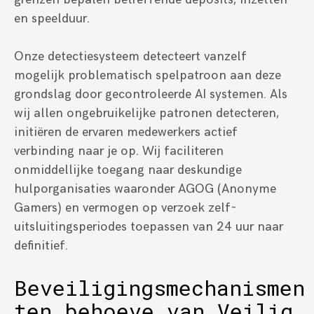
en speelduur.
Onze detectiesysteem detecteert vanzelf
mogelijk problematisch spelpatroon aan deze
grondslag door gecontroleerde AI systemen. Als
wij allen ongebruikelijke patronen detecteren,
initiëren de ervaren medewerkers actief
verbinding naar je op. Wij faciliteren
onmiddellijke toegang naar deskundige
hulporganisaties waaronder AGOG (Anonyme
Gamers) en vermogen op verzoek zelf-
uitsluitingsperiodes toepassen van 24 uur naar
definitief.
Beveiligingsmechanismen
ten behoeve van Veilig