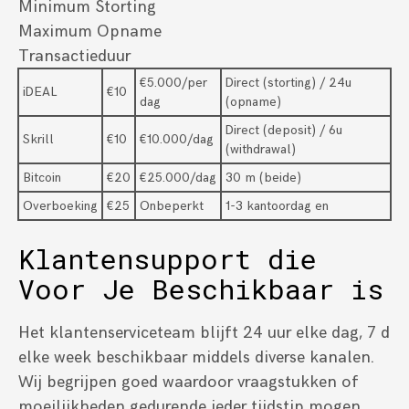
Minimum Storting
Maximum Opname
Transactieduur
€5.000/per
Direct (storting) / 24u
iDEAL
€10
dag
(opname)
Direct (deposit) / 6u
Skrill
€10
€10.000/dag
(withdrawal)
Bitcoin
€20
€25.000/dag
30 m (beide)
Overboeking
€25
Onbeperkt
1-3 kantoordag en
Klantensupport die
Voor Je Beschikbaar is
Het klantenserviceteam blijft 24 uur elke dag, 7 d
elke week beschikbaar middels diverse kanalen.
Wij begrijpen goed waardoor vraagstukken of
moeilijkheden gedurende ieder tijdstip mogen