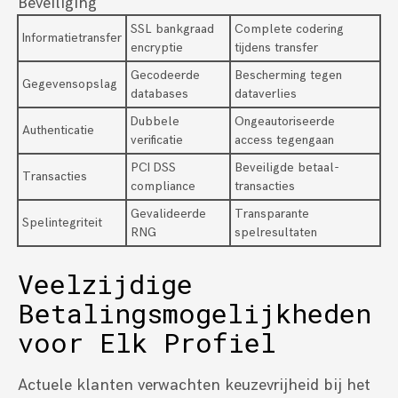
Beveiliging
SSL bankgraad
Complete codering
Informatietransfer
encryptie
tijdens transfer
Gecodeerde
Bescherming tegen
Gegevensopslag
databases
dataverlies
Dubbele
Ongeautoriseerde
Authenticatie
verificatie
access tegengaan
PCI DSS
Beveiligde betaal-
Transacties
compliance
transacties
Gevalideerde
Transparante
Spelintegriteit
RNG
spelresultaten
Veelzijdige
Betalingsmogelijkheden
voor Elk Profiel
Actuele klanten verwachten keuzevrijheid bij het