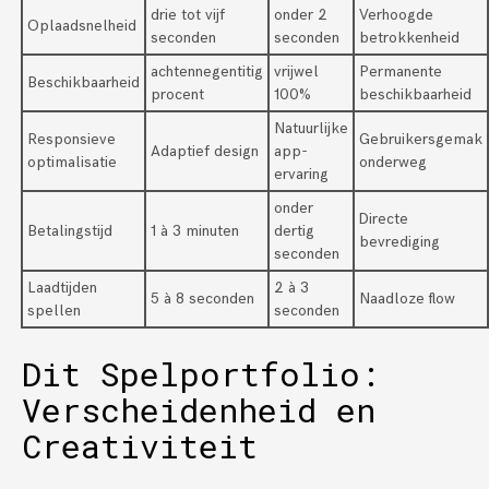
drie tot vijf
onder 2
Verhoogde
Oplaadsnelheid
seconden
seconden
betrokkenheid
achtennegentitig
vrijwel
Permanente
Beschikbaarheid
procent
100%
beschikbaarheid
Natuurlijke
Responsieve
Gebruikersgemak
Adaptief design
app-
optimalisatie
onderweg
ervaring
onder
Directe
Betalingstijd
1 à 3 minuten
dertig
bevrediging
seconden
Laadtijden
2 à 3
5 à 8 seconden
Naadloze flow
spellen
seconden
Dit Spelportfolio:
Verscheidenheid en
Creativiteit