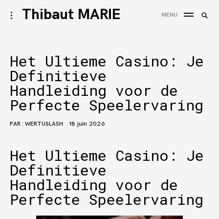
Accéder
Thibaut MARIE
Reche
activer/désactiver
MENU
au
l’ouverture/fermeture
REC
de
contenu
la
barre
Het Ultieme Casino: Je
latérale
Definitieve
Handleiding voor de
Perfecte Speelervaring
PAR :
WERTUSLASH
18 juin 2026
Het Ultieme Casino: Je
Definitieve
Handleiding voor de
Perfecte Speelervaring