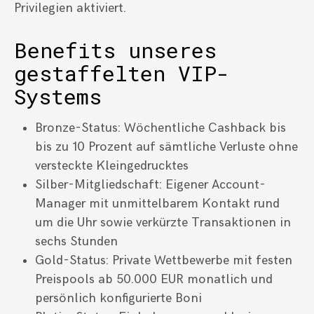
Privilegien aktiviert.
Benefits unseres
gestaffelten VIP-
Systems
Bronze-Status: Wöchentliche Cashback bis
bis zu 10 Prozent auf sämtliche Verluste ohne
versteckte Kleingedrucktes
Silber-Mitgliedschaft: Eigener Account-
Manager mit unmittelbarem Kontakt rund
um die Uhr sowie verkürzte Transaktionen in
sechs Stunden
Gold-Status: Private Wettbewerbe mit festen
Preispools ab 50.000 EUR monatlich und
persönlich konfigurierte Boni