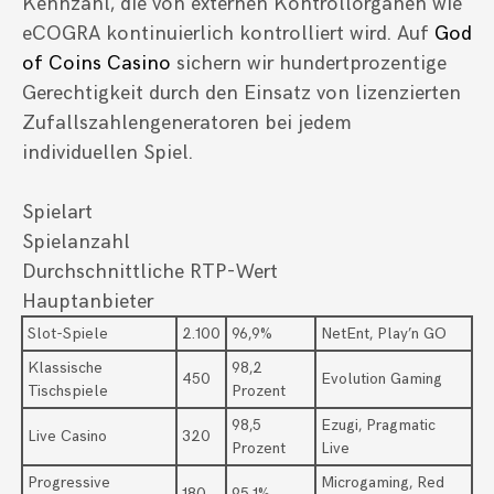
Kennzahl, die von externen Kontrollorganen wie
eCOGRA kontinuierlich kontrolliert wird. Auf
God
of Coins Casino
sichern wir hundertprozentige
Gerechtigkeit durch den Einsatz von lizenzierten
Zufallszahlengeneratoren bei jedem
individuellen Spiel.
Spielart
Spielanzahl
Durchschnittliche RTP-Wert
Hauptanbieter
Slot-Spiele
2.100
96,9%
NetEnt, Play’n GO
Klassische
98,2
450
Evolution Gaming
Tischspiele
Prozent
98,5
Ezugi, Pragmatic
Live Casino
320
Prozent
Live
Progressive
Microgaming, Red
180
95,1%