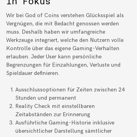
in Fokus
Wir bei God of Coins verstehen Glücksspiel als
Vergnügen, die mit Bedacht genossen werden
muss. Deshalb haben wir umfangreiche
Werkzeuge integriert, welche den Nutzern volle
Kontrolle über das eigene Gaming-Verhalten
erlauben. Jeder User kann persönliche
Begrenzungen für Einzahlungen, Verluste und
Spieldauer definieren.
Ausschlussoptionen für Zeiten zwischen 24
Stunden und permanent
Reality Check mit einstellbaren
Zeitabständen zur Erinnerung
Ausführliche Gaming-Historie inklusive
übersichtlicher Darstellung sämtlicher