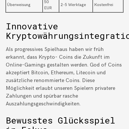
50
Überweisung
2-5 Werktage
Kostenfrei
EUR
Innovative
Kryptowährungsintegrati
Als progressives Spielhaus haben wir früh
erkannt, dass Krypto- Coins die Zukunft im
Online-Gamings gestalten werden. God of Coins
akzeptiert Bitcoin, Ethereum, Litecoin und
zusätzliche renommierte Coins. Diese
Möglichkeit erlaubt unseren Spielern privatere
Zahlungen und spürbar rasche
Auszahlungsgeschwindigkeiten.
Bewusstes Glücksspiel