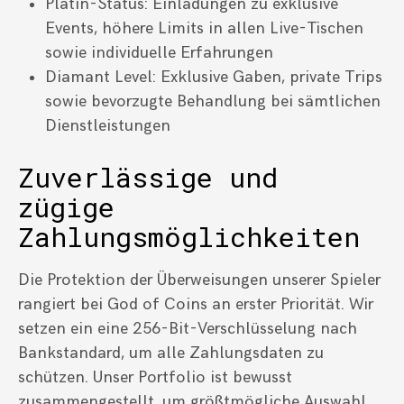
Platin-Status: Einladungen zu exklusive
Events, höhere Limits in allen Live-Tischen
sowie individuelle Erfahrungen
Diamant Level: Exklusive Gaben, private Trips
sowie bevorzugte Behandlung bei sämtlichen
Dienstleistungen
Zuverlässige und
zügige
Zahlungsmöglichkeiten
Die Protektion der Überweisungen unserer Spieler
rangiert bei God of Coins an erster Priorität. Wir
setzen ein eine 256-Bit-Verschlüsselung nach
Bankstandard, um alle Zahlungsdaten zu
schützen. Unser Portfolio ist bewusst
zusammengestellt, um größtmögliche Auswahl