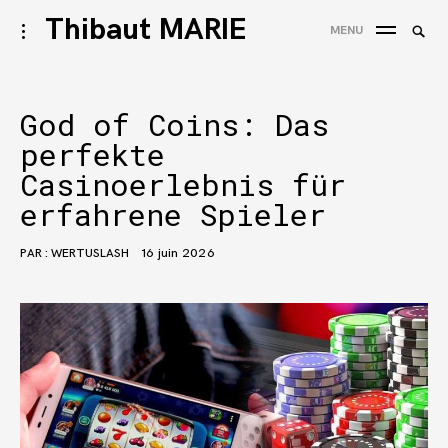
Accéder
Thibaut MARIE
Reche
activer/désactiver
MENU
au
l’ouverture/fermeture
REC
de
contenu
la
barre
God of Coins: Das
latérale
perfekte
Casinoerlebnis für
erfahrene Spieler
PAR :
WERTUSLASH
16 juin 2026