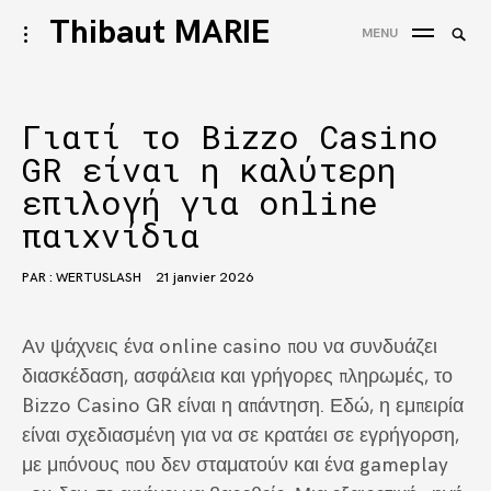
Accéder
Thibaut MARIE
Reche
activer/désactiver
MENU
au
l’ouverture/fermeture
REC
de
contenu
la
barre
Γιατί το Bizzo Casino
latérale
GR είναι η καλύτερη
επιλογή για online
παιχνίδια
PAR :
WERTUSLASH
21 janvier 2026
Αν ψάχνεις ένα online casino που να συνδυάζει
διασκέδαση, ασφάλεια και γρήγορες πληρωμές, το
Bizzo Casino GR είναι η απάντηση. Εδώ, η εμπειρία
είναι σχεδιασμένη για να σε κρατάει σε εγρήγορση,
με μπόνους που δεν σταματούν και ένα gameplay