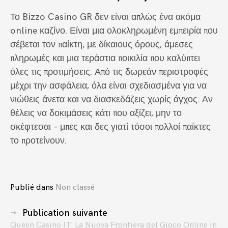
Το Bizzo Casino GR δεν είναι απλώς ένα ακόμα
online καζίνο. Είναι μια ολοκληρωμένη εμπειρία που
σέβεται τον παίκτη, με δίκαιους όρους, άμεσες
πληρωμές και μια τεράστια ποικιλία που καλύπτει
όλες τις προτιμήσεις. Από τις δωρεάν περιστροφές
μέχρι την ασφάλεια, όλα είναι σχεδιασμένα για να
νιώθεις άνετα και να διασκεδάζεις χωρίς άγχος. Αν
θέλεις να δοκιμάσεις κάτι που αξίζει, μην το
σκέφτεσαι – μπες και δες γιατί τόσοι πολλοί παίκτες
το προτείνουν.
Publié dans
Non classé
Navigation
Publication suivante
Queen Casino IT: La Nuova Frontiera del Gioco Online in