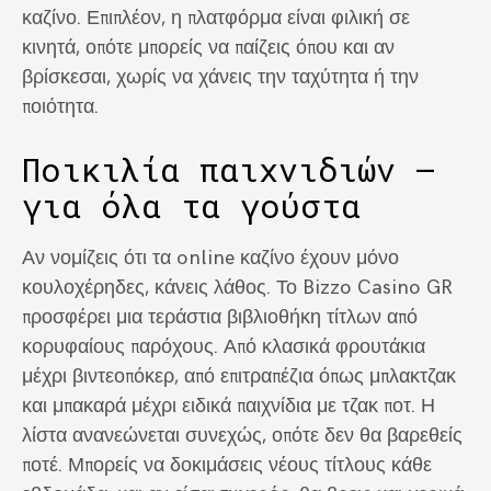
καζίνο. Επιπλέον, η πλατφόρμα είναι φιλική σε
κινητά, οπότε μπορείς να παίζεις όπου και αν
βρίσκεσαι, χωρίς να χάνεις την ταχύτητα ή την
ποιότητα.
Ποικιλία παιχνιδιών –
για όλα τα γούστα
Αν νομίζεις ότι τα online καζίνο έχουν μόνο
κουλοχέρηδες, κάνεις λάθος. Το Bizzo Casino GR
προσφέρει μια τεράστια βιβλιοθήκη τίτλων από
κορυφαίους παρόχους. Από κλασικά φρουτάκια
μέχρι βιντεοπόκερ, από επιτραπέζια όπως μπλακτζακ
και μπακαρά μέχρι ειδικά παιχνίδια με τζακ ποτ. Η
λίστα ανανεώνεται συνεχώς, οπότε δεν θα βαρεθείς
ποτέ. Μπορείς να δοκιμάσεις νέους τίτλους κάθε