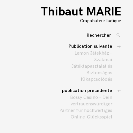
Thibaut MARIE
Crapahuteur ludique
Rechercher
RECHE
Navigation
Publication suivante
Lemon Játékház –
des
Szakmai
Játéktapasztalat és
articles
Biztonságos
Kikapcsolódás
publication précédente
Bossy Casino – Dein
vertrauenswürdiger
Partner für hochwertiges
Online-Glücksspiel