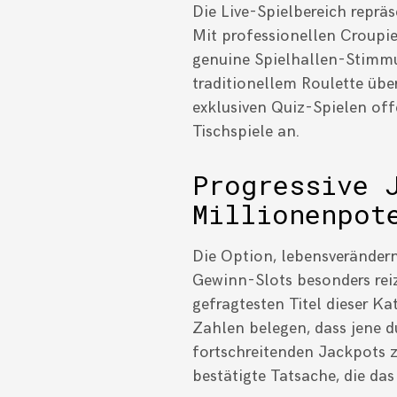
Die Live-Spielbereich repr
Mit professionellen Croupie
genuine Spielhallen-Stimm
traditionellem Roulette übe
exklusiven Quiz-Spielen off
Tischspiele an.
Progressive 
Millionenpot
Die Option, lebensveränder
Gewinn-Slots besonders reiz
gefragtesten Titel dieser Ka
Zahlen belegen, dass jene 
fortschreitenden Jackpots 
bestätigte Tatsache, die das