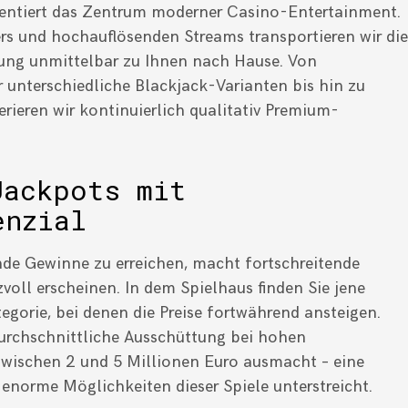
äsentiert das Zentrum moderner Casino-Entertainment.
rs und hochauflösenden Streams transportieren wir die
ung unmittelbar zu Ihnen nach Hause. Von
r unterschiedliche Blackjack-Varianten bis hin zu
erieren wir kontinuierlich qualitativ Premium-
Jackpots mit
enzial
nde Gewinne zu erreichen, macht fortschreitende
voll erscheinen. In dem Spielhaus finden Sie jene
tegorie, bei denen die Preise fortwährend ansteigen.
durchschnittliche Ausschüttung bei hohen
zwischen 2 und 5 Millionen Euro ausmacht – eine
 enorme Möglichkeiten dieser Spiele unterstreicht.