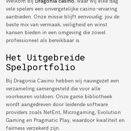
Welkom bij
Dragonia casino
, waar wij elke dag
vele spelers een onvergetelijke casino-ervaring
aanbieden. Onze missie blijft eenvoudig: jou de
beste mix van vermaak, veiligheid en winst
kansen bieden in een omgeving die zowel
professioneel als bereikbaar is.
Het Uitgebreide
Spelportfolio
Bij Dragonia Casino hebben wij nauwgezet een
verzameling samengesteld die voor alle
voorkeuren voldoen. Onze game bibliotheek
wordt aangedreven door leidende software
providers zoals NetEnt, Microgaming, Evolution
Gaming en Pragmatic Play, waardoor kwaliteit en
fairness verzekerd zijn.