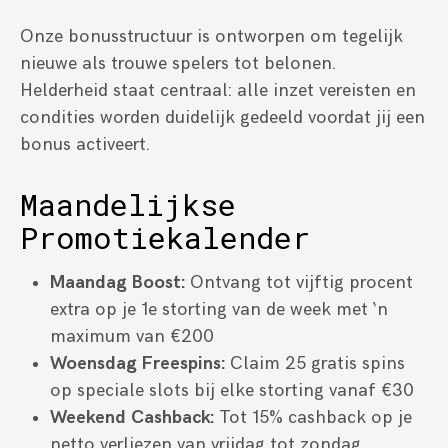
Onze bonusstructuur is ontworpen om tegelijk
nieuwe als trouwe spelers tot belonen.
Helderheid staat centraal: alle inzet vereisten en
condities worden duidelijk gedeeld voordat jij een
bonus activeert.
Maandelijkse
Promotiekalender
Maandag Boost:
Ontvang tot vijftig procent
extra op je 1e storting van de week met ‘n
maximum van €200
Woensdag Freespins:
Claim 25 gratis spins
op speciale slots bij elke storting vanaf €30
Weekend Cashback:
Tot 15% cashback op je
netto verliezen van vrijdag tot zondag