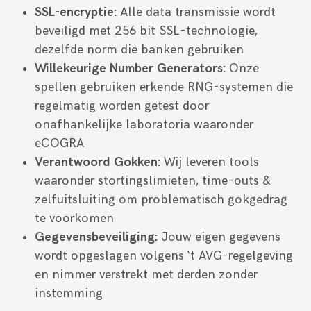
SSL-encryptie:
Alle data transmissie wordt
beveiligd met 256 bit SSL-technologie,
dezelfde norm die banken gebruiken
Willekeurige Number Generators:
Onze
spellen gebruiken erkende RNG-systemen die
regelmatig worden getest door
onafhankelijke laboratoria waaronder
eCOGRA
Verantwoord Gokken:
Wij leveren tools
waaronder stortingslimieten, time-outs &
zelfuitsluiting om problematisch gokgedrag
te voorkomen
Gegevensbeveiliging:
Jouw eigen gegevens
wordt opgeslagen volgens ‘t AVG-regelgeving
en nimmer verstrekt met derden zonder
instemming