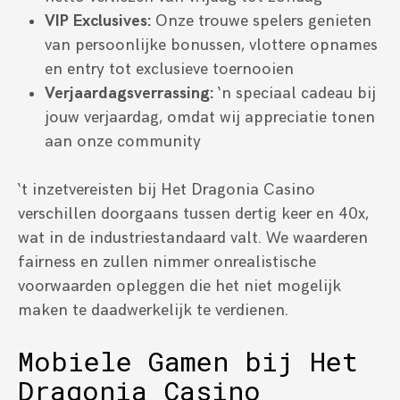
VIP Exclusives:
Onze trouwe spelers genieten
van persoonlijke bonussen, vlottere opnames
en entry tot exclusieve toernooien
Verjaardagsverrassing:
‘n speciaal cadeau bij
jouw verjaardag, omdat wij appreciatie tonen
aan onze community
‘t inzetvereisten bij Het Dragonia Casino
verschillen doorgaans tussen dertig keer en 40x,
wat in de industriestandaard valt. We waarderen
fairness en zullen nimmer onrealistische
voorwaarden opleggen die het niet mogelijk
maken te daadwerkelijk te verdienen.
Mobiele Gamen bij Het
Dragonia Casino