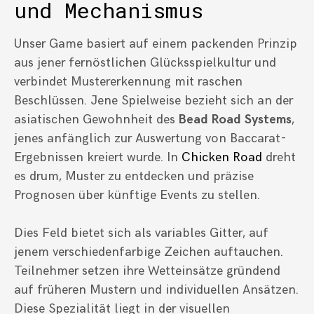
und Mechanismus
Unser Game basiert auf einem packenden Prinzip
aus jener fernöstlichen Glücksspielkultur und
verbindet Mustererkennung mit raschen
Beschlüssen. Jene Spielweise bezieht sich an der
asiatischen Gewohnheit des
Bead Road Systems
,
jenes anfänglich zur Auswertung von Baccarat-
Ergebnissen kreiert wurde. In
Chicken Road
dreht
es drum, Muster zu entdecken und präzise
Prognosen über künftige Events zu stellen.
Dies Feld bietet sich als variables Gitter, auf
jenem verschiedenfarbige Zeichen auftauchen.
Teilnehmer setzen ihre Wetteinsätze gründend
auf früheren Mustern und individuellen Ansätzen.
Diese Spezialität liegt in der visuellen