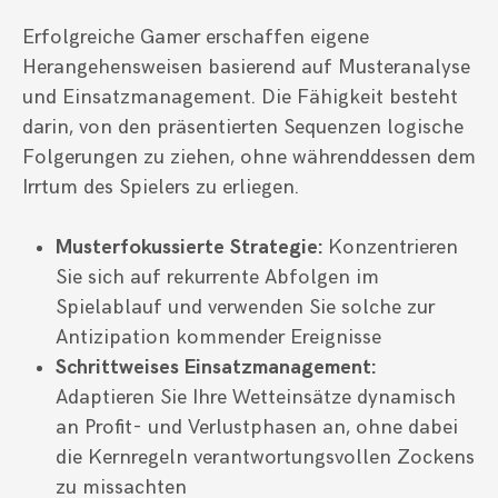
Erfolgreiche Gamer erschaffen eigene
Herangehensweisen basierend auf Musteranalyse
und Einsatzmanagement. Die Fähigkeit besteht
darin, von den präsentierten Sequenzen logische
Folgerungen zu ziehen, ohne währenddessen dem
Irrtum des Spielers zu erliegen.
Musterfokussierte Strategie:
Konzentrieren
Sie sich auf rekurrente Abfolgen im
Spielablauf und verwenden Sie solche zur
Antizipation kommender Ereignisse
Schrittweises Einsatzmanagement:
Adaptieren Sie Ihre Wetteinsätze dynamisch
an Profit- und Verlustphasen an, ohne dabei
die Kernregeln verantwortungsvollen Zockens
zu missachten