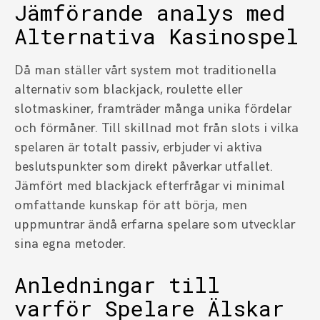
Jämförande analys med
Alternativa Kasinospel
Då man ställer vårt system mot traditionella
alternativ som blackjack, roulette eller
slotmaskiner, framträder många unika fördelar
och förmåner. Till skillnad mot från slots i vilka
spelaren är totalt passiv, erbjuder vi aktiva
beslutspunkter som direkt påverkar utfallet.
Jämfört med blackjack efterfrågar vi minimal
omfattande kunskap för att börja, men
uppmuntrar ändå erfarna spelare som utvecklar
sina egna metoder.
Anledningar till
varför Spelare Älskar