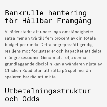
Bankrulle-hantering
för Hållbar Framgång
Vi råder starkt att under inga omständigheter
satsa mer än två till fem procent av din totala
budget per runda. Detta angreppssätt ger dig
resiliens mot förlustserier och kapacitet att delta
i längre sessioner. Genom att följa denna
grundläggande disciplin kan användaren njuta av
Chicken Road utan att sätta på spel mer än
spelaren har råd att mista.
Utbetalningsstruktur
och Odds