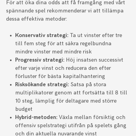
För att öka dina odds att få framgång med vårt
spännande spel rekommenderar vi att tillämpa
dessa effektiva metoder:
Konservativ strategi:
Ta ut vinster efter tre
till fem steg för att säkra regelbundna
mindre vinster med mindre risk
Progressiv strategi:
Höj insatsen successivt
efter varje vinst och reducera den efter
förluster för bästa kapitalhantering
Risksökande strategi:
Satsa på stora
multiplikatorer genom att fortsätta till 8 till
10 steg, lämplig för deltagare med större
budget
Hybrid-metoden:
Växla mellan försiktig och
offensiv spelstrategi utifrån på spelets gång
och din aktuella nuvarande vinst