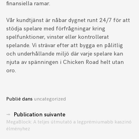
finansiella ramar.
Vår kundtjänst är nåbar dygnet runt 24/7 för att
stödja spelare med förfrågningar kring
spelfunktioner, vinster eller kontrollerat
spelande. Vi strävar efter att bygga en pålitlig
och underhållande miljö där varje spelare kan
njuta av spänningen i Chicken Road helt utan
oro.
Publié dans
uncategorized
Navigation
Publication suivante
MegaBlock: A teljes útmutató a legprémiumabb kaszinó
des
élményhez
articles