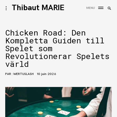
Accéder
Thibaut MARIE
Reche
activer/désactiver
MENU
au
l’ouverture/fermeture
REC
de
contenu
la
barre
Chicken Road: Den
latérale
Kompletta Guiden till
Spelet som
Revolutionerar Spelets
värld
PAR :
WERTUSLASH
10 juin 2026