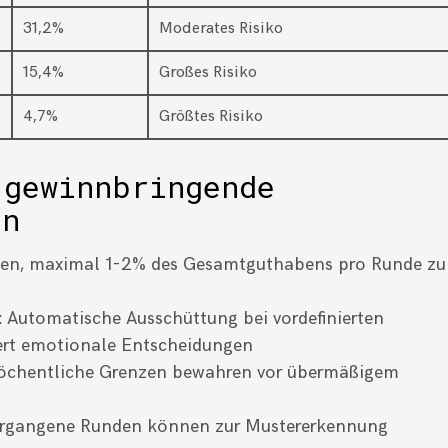
31,2%
Moderates Risiko
15,4%
Großes Risiko
4,7%
Größtes Risiko
 gewinnbringende
en
ten, maximal 1-2% des Gesamtguthabens pro Runde zu
:
Automatische Ausschüttung bei vordefinierten
ert emotionale Entscheidungen
chentliche Grenzen bewahren vor übermäßigem
rgangene Runden können zur Mustererkennung