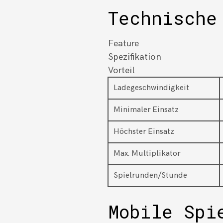
Technische
Feature
Spezifikation
Vorteil
Ladegeschwindigkeit
Minimaler Einsatz
Höchster Einsatz
Max. Multiplikator
Spielrunden/Stunde
Mobile Spi