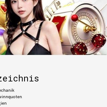
zeichnis
echanik
winnquoten
gien