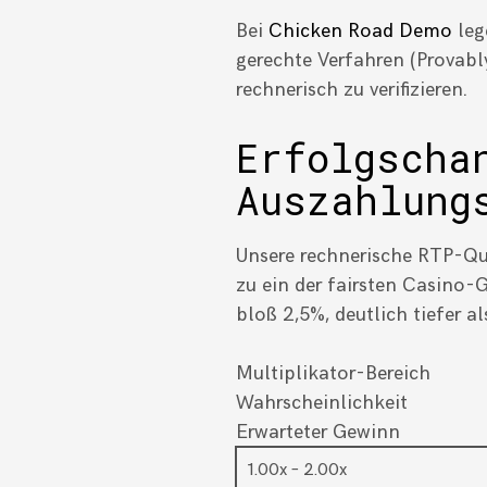
Bei
Chicken Road Demo
leg
gerechte Verfahren (Provably
rechnerisch zu verifizieren.
Erfolgscha
Auszahlung
Unsere rechnerische RTP-Qu
zu ein der fairsten Casino
bloß 2,5%, deutlich tiefer al
Multiplikator-Bereich
Wahrscheinlichkeit
Erwarteter Gewinn
1.00x – 2.00x