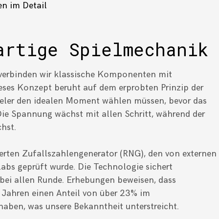
n im Detail
artige Spielmechanik
verbinden wir klassische Komponenten mit
eses Konzept beruht auf dem erprobten Prinzip der
pieler den idealen Moment wählen müssen, bevor das
Die Spannung wächst mit allen Schritt, während der
hst.
zierten Zufallszahlengenerator (RNG), den von externen
Labs geprüft wurde. Die Technologie sichert
 bei allen Runde. Erhebungen beweisen, dass
n Jahren einen Anteil von über 23% im
 haben, was unsere Bekanntheit unterstreicht.