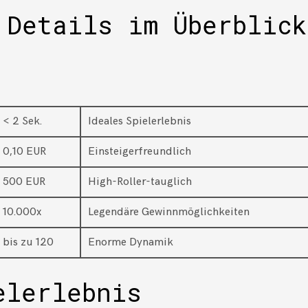
 Details im Überblick
< 2 Sek.
Ideales Spielerlebnis
0,10 EUR
Einsteigerfreundlich
500 EUR
High-Roller-tauglich
10.000x
Legendäre Gewinnmöglichkeiten
bis zu 120
Enorme Dynamik
elerlebnis