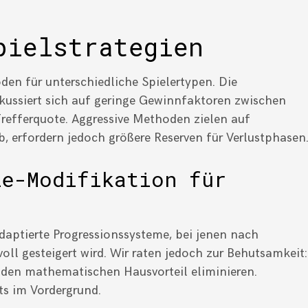
pielstrategien
den für unterschiedliche Spielertypen. Die
kussiert sich auf geringe Gewinnfaktoren zwischen
 Trefferquote. Aggressive Methoden zielen auf
b, erfordern jedoch größere Reserven für Verlustphasen
le-Modifikation für
adaptierte Progressionssysteme, bei jenen nach
oll gesteigert wird. Wir raten jedoch zur Behutsamkeit:
den mathematischen Hausvorteil eliminieren.
ts im Vordergrund.