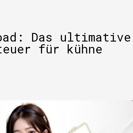
oad: Das ultimative
teuer für kühne