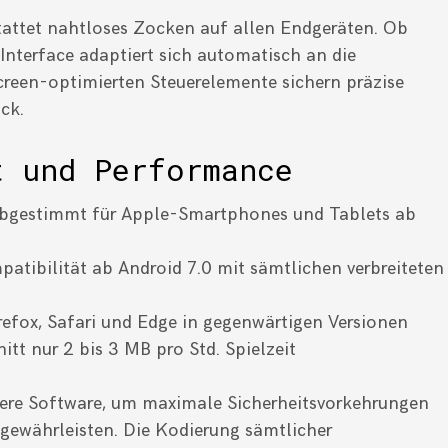
ttet nahtloses Zocken auf allen Endgeräten. Ob
 Interface adaptiert sich automatisch an die
creen-optimierten Steuerelemente sichern präzise
ck.
t und Performance
gestimmt für Apple-Smartphones und Tablets ab
atibilität ab Android 7.0 mit sämtlichen verbreiteten
efox, Safari und Edge in gegenwärtigen Versionen
itt nur 2 bis 3 MB pro Std. Spielzeit
ere Software, um maximale Sicherheitsvorkehrungen
gewährleisten. Die Kodierung sämtlicher