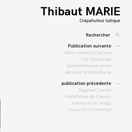
Thibaut MARIE
Crapahuteur ludique
Rechercher
RECHE
Navigation
Publication suivante
Neue Internet Casinos
des
CH: Neuartige
Spielerlebnisse sowie
articles
aktuelle Unterhaltung
publication précédente
Jugabet Casino
Plataforma de Casino:
Aventura de Juego
Superior en Internet