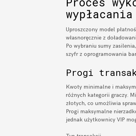
Proces wyk
wypłacania
Uproszczony model płatnośc
własnoręcznie z doładowa
Po wybraniu sumy zasilenia,
szyfr z oprogramowania ba
Progi transa
Kwoty minimalne i maksyma
różnych kategorii graczy. M
złotych, co umożliwia spra
Progi maksymalne nierzadko
jednak użytkownicy VIP mog