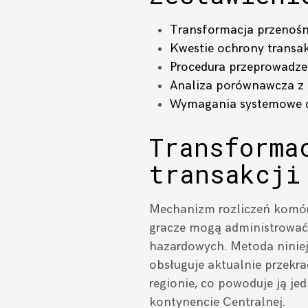
Transformacja przenośn
Kwestie ochrony transak
Procedura przeprowadze
Analiza porównawcza z
Wymagania systemowe 
Transforma
transakcji
Mechanizm rozliczeń komórk
gracze mogą administrować
hazardowych. Metoda niniej
obsługuje aktualnie przek
regionie, co powoduje ją je
kontynencie Centralnej.