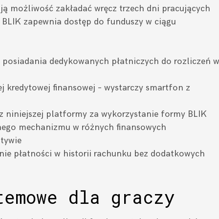
ą możliwość zakładać wręcz trzech dni pracujących
 BLIK zapewnia dostęp do funduszy w ciągu
i posiadania dedykowanych płatniczych do rozliczeń 
ej kredytowej finansowej – wystarczy smartfon z
z niniejszej platformy za wykorzystanie formy BLIK
dnego mechanizmu w różnych finansowych
atywie
ie płatności w historii rachunku bez dodatkowych
temowe dla graczy