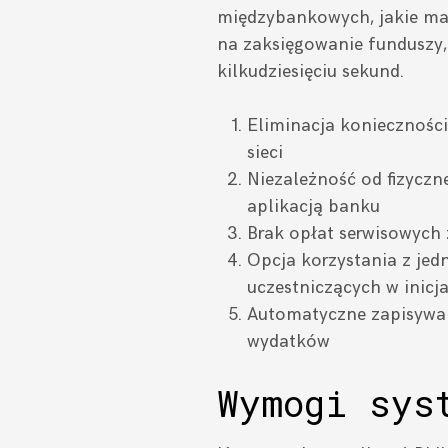
międzybankowych, jakie maj
na zaksięgowanie funduszy,
kilkudziesięciu sekund.
Eliminacja koniecznośc
sieci
Niezależność od fizyczn
aplikacją banku
Brak opłat serwisowych 
Opcja korzystania z je
uczestniczących w inicj
Automatyczne zapisywan
wydatków
Wymogi sys