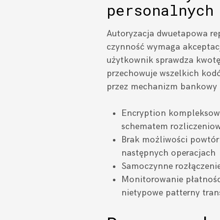
personalnych
Autoryzacja dwuetapowa re
czynność wymaga akceptacj
użytkownik sprawdza kwotę i
przechowuje wszelkich kod
przez mechanizm bankowy 
Encryption kompleksowe
schematem rozliczenio
Brak możliwości powtór
następnych operacjach
Samoczynne rozłączenie 
Monitorowanie płatnoś
nietypowe patterny tran