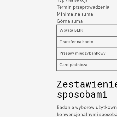
Typ transakcji
Termin przeprowadzenia
Minimalna suma
Górna suma
Wpłata BLIK
Transfer na konto
Przelew międzybankowy
Card płatnicza
Zestawieni
sposobami
Badanie wyborów użytkown
konwencjonalnymi sposobam