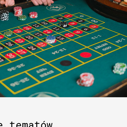
e tematów