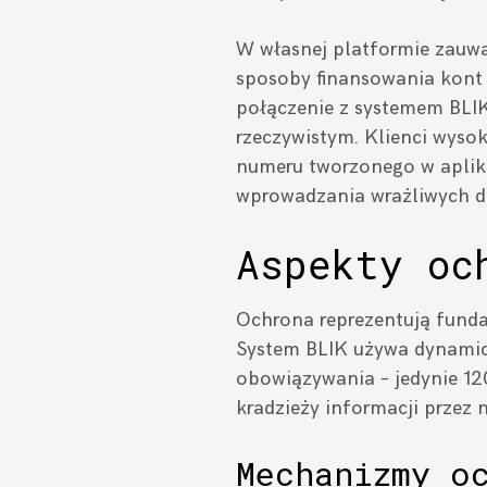
W własnej platformie zauw
sposoby finansowania kont 
połączenie z systemem BLIK
rzeczywistym. Klienci wyso
numeru tworzonego w aplik
wprowadzania wrażliwych da
Aspekty oc
Ochrona reprezentują fund
System BLIK używa dynamic
obowiązywania – jedynie 120
kradzieży informacji przez
Mechanizmy o