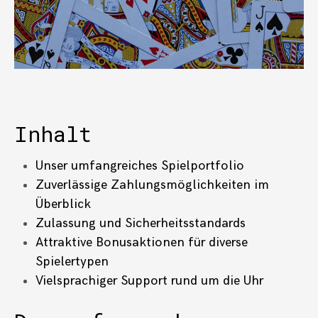
Inhalt
Unser umfangreiches Spielportfolio
Zuverlässige Zahlungsmöglichkeiten im
Überblick
Zulassung und Sicherheitsstandards
Attraktive Bonusaktionen für diverse
Spielertypen
Vielsprachiger Support rund um die Uhr