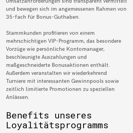
Umsatzanforderungen sind transparent vermittelt
und bewegen sich im angemessenen Rahmen von
35-fach für Bonus-Guthaben.
Stammkunden profitieren von einem
mehrschichtigen VIP-Programm, das besondere
Vorzüge wie persönliche Kontomanager,
beschleunigte Auszahlungen und
maßgeschneiderte Bonusaktionen enthält.
Außerdem veranstalten wir wiederkehrend
Turniere mit interessanten Gewinnpools sowie
zeitlich limitierte Promotionen zu speziellen
Anlässen.
Benefits unseres
Loyalitätsprogramms