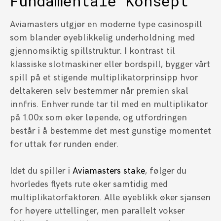
Fundamentale Konsept
Aviamasters utgjør en moderne type casinospill
som blander øyeblikkelig underholdning med
gjennomsiktig spillstruktur. I kontrast til
klassiske slotmaskiner eller bordspill, bygger vårt
spill på et stigende multiplikatorprinsipp hvor
deltakeren selv bestemmer når premien skal
innfris. Enhver runde tar til med en multiplikator
på 1.00x som øker løpende, og utfordringen
består i å bestemme det mest gunstige momentet
for uttak før runden ender.
Idet du spiller i
Aviamasters stake
, følger du
hvorledes flyets rute øker samtidig med
multiplikatorfaktoren. Alle øyeblikk øker sjansen
for høyere uttellinger, men parallelt vokser