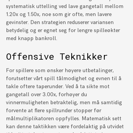
systematisk uttelling ved lave gangetall mellom
1.20x og 1.50x, noe som gir ofte, men lavere
gevinster. Den strategien reduserer variansen
betydelig og er egnet seg for lengre spilleøkter
med knapp bankroll.
Offensive Teknikker
For spillere som ønsker høyere utbetalinger,
forutsetter vårt spill tålmodighet og evnen til å
takle oftere taperunder. Ved å ta sikte mot
gangetall over 3.00x, forhøyer du
vinnermuligheten betraktelig, men må samtidig
forvente at flere spillrunder stopper før
målmultiplikatoren oppfylles. Matematisk sett
kan denne taktikken være fordelaktig på utvidet