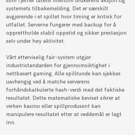
som fjerner latens imellom brukerens aksjon og
systemets tilbakemelding. Det er særskilt
avgjørende i et spillet hvor timing er kritisk for
utfallet. Serverne fungerer med backup for å
opprettholde stabil oppetid og sikker prestasjon
selv under høy aktivitet.
Vårt etterviselig fair-system utgjør
industristandarden for gjennomsiktighet i
nettbasert gaming. Alle spillrunde kan sjekkes
uavhengig ved å matche serverens
forhåndskalkulerte hash-verdi med det faktiske
resultatet. Dette matematiske beviset sikrer at
verken kasino eller spillprodusent kan
manipulere resultatet etter at veddemål er lagt
inn.