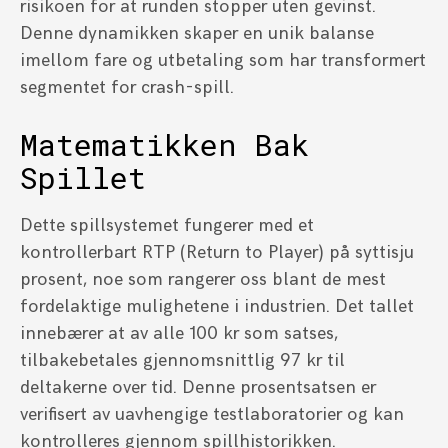
risikoen for at runden stopper uten gevinst.
Denne dynamikken skaper en unik balanse
imellom fare og utbetaling som har transformert
segmentet for crash-spill.
Matematikken Bak
Spillet
Dette spillsystemet fungerer med et
kontrollerbart RTP (Return to Player) på syttisju
prosent, noe som rangerer oss blant de mest
fordelaktige mulighetene i industrien. Det tallet
innebærer at av alle 100 kr som satses,
tilbakebetales gjennomsnittlig 97 kr til
deltakerne over tid. Denne prosentsatsen er
verifisert av uavhengige testlaboratorier og kan
kontrolleres gjennom spillhistorikken.