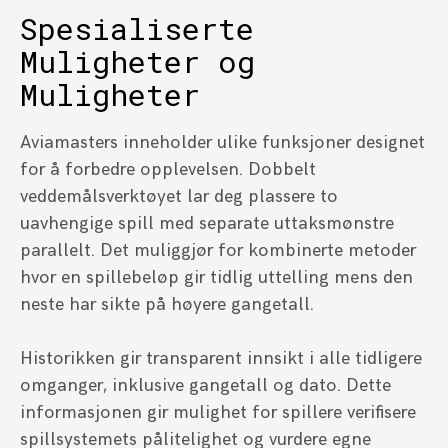
Spesialiserte
Muligheter og
Muligheter
Aviamasters inneholder ulike funksjoner designet
for å forbedre opplevelsen. Dobbelt
veddemålsverktøyet lar deg plassere to
uavhengige spill med separate uttaksmønstre
parallelt. Det muliggjør for kombinerte metoder
hvor en spillebeløp gir tidlig uttelling mens den
neste har sikte på høyere gangetall.
Historikken gir transparent innsikt i alle tidligere
omganger, inklusive gangetall og dato. Dette
informasjonen gir mulighet for spillere verifisere
spillsystemets pålitelighet og vurdere egne