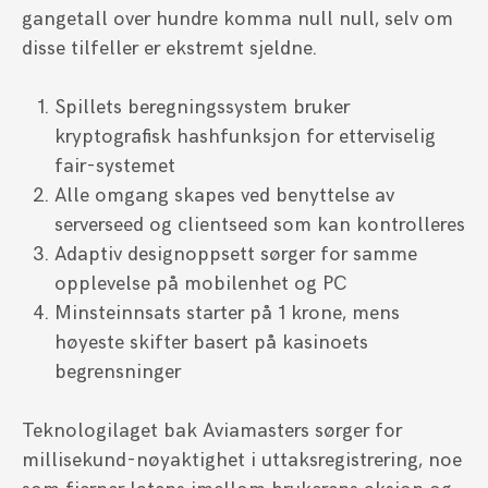
gangetall over hundre komma null null, selv om
disse tilfeller er ekstremt sjeldne.
Spillets beregningssystem bruker
kryptografisk hashfunksjon for etterviselig
fair-systemet
Alle omgang skapes ved benyttelse av
serverseed og clientseed som kan kontrolleres
Adaptiv designoppsett sørger for samme
opplevelse på mobilenhet og PC
Minsteinnsats starter på 1 krone, mens
høyeste skifter basert på kasinoets
begrensninger
Teknologilaget bak Aviamasters sørger for
millisekund-nøyaktighet i uttaksregistrering, noe