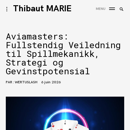
Accéder
Thibaut MARIE
Reche
activer/désactiver
MENU
au
l’ouverture/fermeture
REC
de
contenu
la
barre
Aviamasters:
latérale
Fullstendig Veiledning
til Spillmekanikk,
Strategi og
Gevinstpotensial
PAR :
WERTUSLASH
6 juin 2026