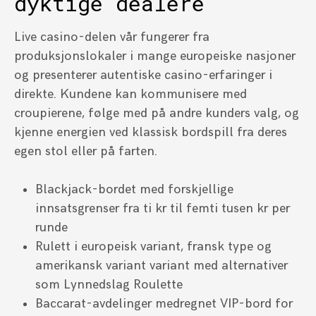
dyktige dealere
Live casino-delen vår fungerer fra
produksjonslokaler i mange europeiske nasjoner
og presenterer autentiske casino-erfaringer i
direkte. Kundene kan kommunisere med
croupierene, følge med på andre kunders valg, og
kjenne energien ved klassisk bordspill fra deres
egen stol eller på farten.
Blackjack-bordet med forskjellige
innsatsgrenser fra ti kr til femti tusen kr per
runde
Rulett i europeisk variant, fransk type og
amerikansk variant variant med alternativer
som Lynnedslag Roulette
Baccarat-avdelinger medregnet VIP-bord for