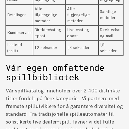
Alle
Alle
Samtlige
Betalinger
tilgjengelige
tilgjengelige
metoder
metoder
metoder
Direktechat og
Live chat og
Direktechat
Kundeservice
epost
epost
og mail
Lastetid
1,5
1.2 sekunder
1,8 sekunder
(snitt)
sekunder
Vår egen omfattende
spillbibliotek
Vår spillkatalog inneholder over 2 400 distinkte
titler fordelt på flere kategorier. Vi partnere med
fremste spillutviklere for å garantere diversitet og
standard. Fra tradisjonelle spilleautomater til
sofistikerte live dealer-spill, favner vi det fulle