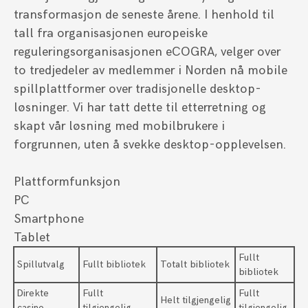
transformasjon de seneste årene. I henhold til
tall fra organisasjonen europeiske
reguleringsorganisasjonen eCOGRA, velger over
to tredjedeler av medlemmer i Norden nå mobile
spillplattformer over tradisjonelle desktop-
løsninger. Vi har tatt dette til etterretning og
skapt vår løsning med mobilbrukere i
forgrunnen, uten å svekke desktop-opplevelsen.
Plattformfunksjon
PC
Smartphone
Tablet
Fullt
Spillutvalg
Fullt bibliotek
Totalt bibliotek
bibliotek
Direkte
Fullt
Fullt
Helt tilgjengelig
casino
tilgjengelig
tilgjengelig