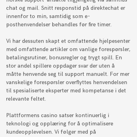
chat og mail. Snitt responstid på direktechat er
innenfor to min, samtidig som e-
posthenvendelser behandles før fire timer.
Vi har dessuten skapt et omfattende hjelpesenter
med omfattende artikler om vanlige forespørsler,
betalingsrutiner, bonusregler og trygt spill. En
stor andel spillere oppdager svar der uten å
måtte henvende seg til support manuelt. For mer
vanskelige forespørsler overflyttes henvendelsen
til spesialiserte eksperter med kompetanse i det
relevante feltet.
Plattformens casino satser kontinuerlig i
teknologi og opplæring for å optimalisere
kundeopplevelsen. Vi følger med på