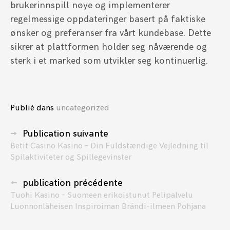
brukerinnspill nøye og implementerer
regelmessige oppdateringer basert på faktiske
ønsker og preferanser fra vårt kundebase. Dette
sikrer at plattformen holder seg nåværende og
sterk i et marked som utvikler seg kontinuerlig.
Publié dans
uncategorized
Navigation
Publication suivante
Betit Casino Kasino – Din Fuldstændige Vejledning til
des
Spilaktiviteter og Spillegevinster
articles
publication précédente
Tuohi Kasino – Suomeen erikoistunut Pelipalvelu
Luonnonläheisen Inspiroiman Brändi-ilmeen Pohjana