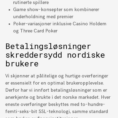
rutinerte spillere
Game show-konsepter som kombinerer
underholdning med premier
Poker-variasjoner inklusive Casino Holdem
og Three Card Poker
Betalingsløsninger
skreddersydd nordiske
brukere
Vi skjønner at pålitelige og hurtige overføringer
er essensielt for en optimal brukeropplevelse.
Derfor har vi innført betalingsløsninger som er
anerkjente og brukte i det norske markedet. Hver
eneste overføringer beskyttes med to-hundre-
femti-seks-bit SSL-teknologi, samme standard